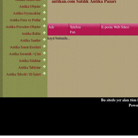
antikan.com Satılık Antika Pazarı
Antika Objeler
Antika Oyuncaklar
Antika Para ve Pullar
Antika Porselen Objeler
Adı
Telefon
E-posta Web Sitesi
Fax
Antika Rahle
kayıt bulundu...
Antika Saatler
Antika Sanat Eserleri
Antika Seramik / Çini
Antika Silahlar
Antika Tablolar
Antika Tekstil / El İşleri
Bu sitede yer alan tüm b
Powe