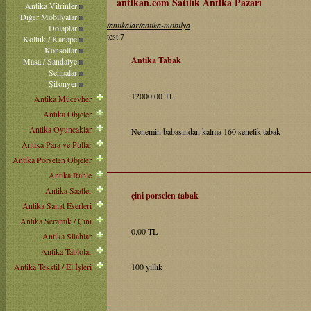
antikan.com Satılık Antika Pazarı
Antika Vitrinler
Diğer Mobilyalar
/antikalar/antika-mobilya
Dolaplar
test:7
Koltuk / Kanape
Konsollar
Antika Tabak
Masa / Sandalye
Sehpalar
Şifonyer
12000.00 TL
Antika Mücevher
Antika Objeler
Antika Oyuncaklar
Nenemin babasından kalma 160 senelik tabak
Antika Para ve Pullar
Antika Porselen Objeler
Antika Rahle
Antika Saatler
çini porselen tabak
Antika Sanat Eserleri
Antika Seramik / Çini
0.00 TL
Antika Silahlar
Antika Tablolar
Antika Tekstil / El İşleri
100 yıllık