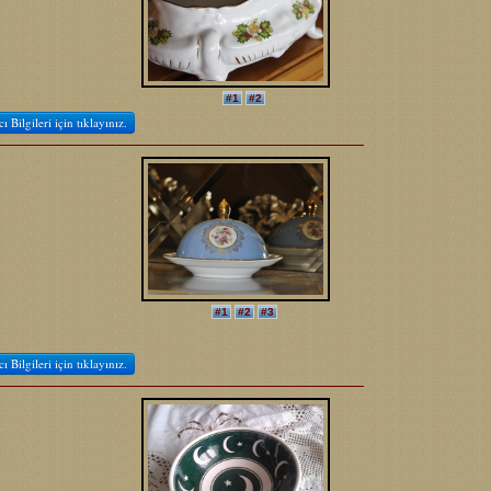
#1
#2
cı Bilgileri için tıklayınız.
#1
#2
#3
cı Bilgileri için tıklayınız.