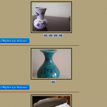
#1
#2
#3
#4
cı Bilgileri için tıklayınız.
#1
cı Bilgileri için tıklayınız.