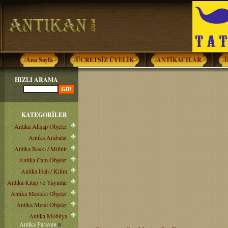
Ana Sayfa
ÜCRETSİZ ÜYELİK
ANTİKACILAR
HIZLI ARAMA
KATEGORİLER
Antika Ahşap Objeler
Antika Arabalar
Antika Baskı / Mühür
Antika Cam Objeler
Antika Halı / Kilim
Antika Kitap ve Yayınlar
Antika Mesleki Objeler
Antika Metal Objeler
Antika Mobilya
Antika Paravan