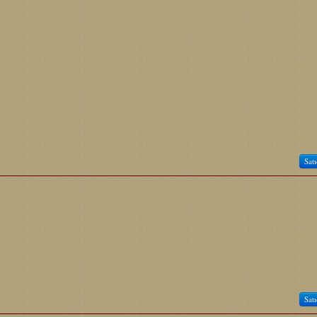
Satı
Satı