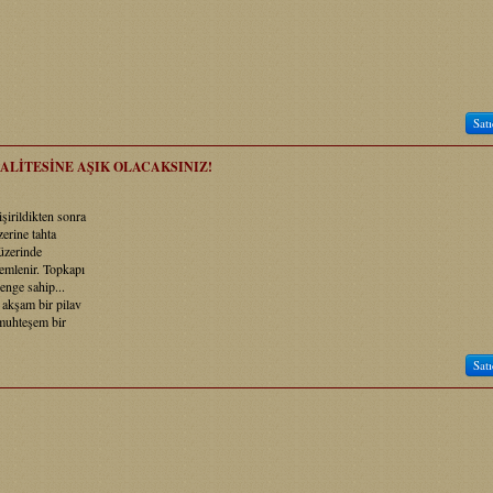
Satı
KALİTESİNE AŞIK OLACAKSINIZ!
şirildikten sonra
erine tahta
 üzerinde
emlenir. Topkapı
renge sahip...
u akşam bir pilav
 muhteşem bir
Satı