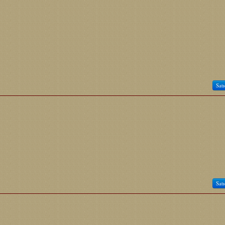
Satı
Satı