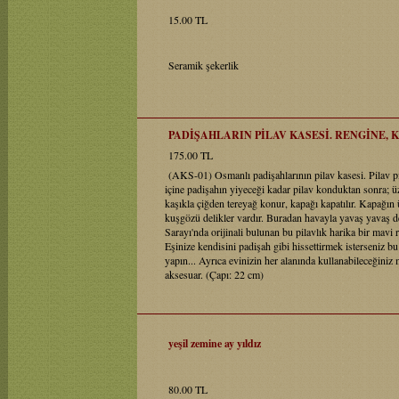
15.00 TL
Seramik şekerlik
PADİŞAHLARIN PİLAV KASESİ. RENGİNE, 
175.00 TL
(AKS-01) Osmanlı padişahlarının pilav kasesi. Pilav pi
içine padişahın yiyeceği kadar pilav konduktan sonra; üz
kaşıkla çiğden tereyağ konur, kapağı kapatılır. Kapağın
kuşgözü delikler vardır. Buradan havayla yavaş yavaş d
Sarayı'nda orijinali bulunan bu pilavlık harika bir mavi 
Eşinize kendisini padişah gibi hissettirmek isterseniz b
yapın... Ayrıca evinizin her alanında kullanabileceğiniz
aksesuar. (Çapı: 22 cm)
yeşil zemine ay yıldız
80.00 TL