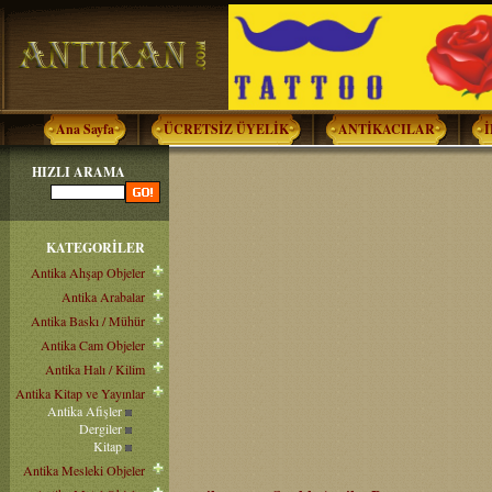
Ana Sayfa
ÜCRETSİZ ÜYELİK
ANTİKACILAR
HIZLI ARAMA
KATEGORİLER
Antika Ahşap Objeler
Antika Arabalar
Antika Baskı / Mühür
Antika Cam Objeler
Antika Halı / Kilim
Antika Kitap ve Yayınlar
Antika Afişler
Dergiler
Kitap
Antika Mesleki Objeler