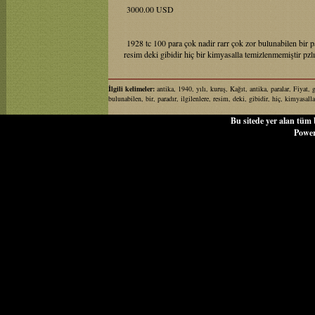
3000.00 USD
1928 tc 100 para çok nadir rarr çok zor bulunabilen bir pa
resim deki gibidir hiç bir kimyasalla temizlenmemiştir pzlı
İlgili kelimeler:
antika, 1940, yılı, kuruş, Kağıt, antika, paralar, Fiyat, 
bulunabilen, bir, paradır, ilgilenlere, resim, deki, gibidir, hiç, kimyasall
Bu sitede yer alan tüm b
Powe