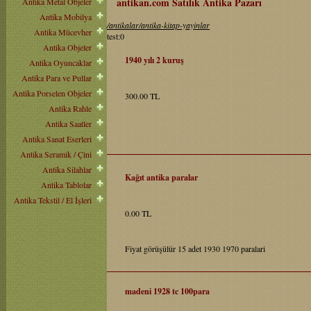
antikan.com Satılık Antika Pazarı
Antika Metal Objeler
Antika Mobilya
/antikalar/antika-kitap-yayinlar
Antika Mücevher
test:0
Antika Objeler
1940 yılı 2 kuruş
Antika Oyuncaklar
Antika Para ve Pullar
Antika Porselen Objeler
300.00 TL
Antika Rahle
Antika Saatler
Antika Sanat Eserleri
Antika Seramik / Çini
Antika Silahlar
Kağıt antika paralar
Antika Tablolar
Antika Tekstil / El İşleri
0.00 TL
Fiyat görüşülür 15 adet 1930 1970 paralari
madeni 1928 tc 100para